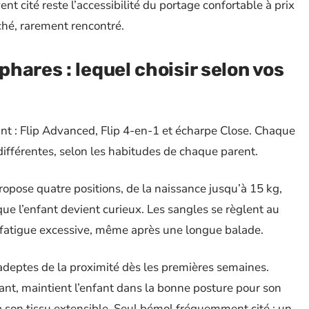
nt cité reste l’accessibilité du portage confortable à prix
hé, rarement rencontré.
hares : lequel choisir selon vos
nt : Flip Advanced, Flip 4-en-1 et écharpe Close. Chaque
différentes, selon les habitudes de chaque parent.
propose quatre positions, de la naissance jusqu’à 15 kg,
ue l’enfant devient curieux. Les sangles se règlent au
ns fatigue excessive, même après une longue balade.
adeptes de la proximité dès les premières semaines.
sant, maintient l’enfant dans la bonne posture pour son
 à son tissu extensible. Seul bémol fréquemment cité : un