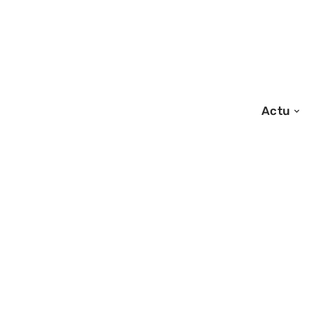
Actu
31/12/2025
Marque Infantino
et prix des prod
en 2025