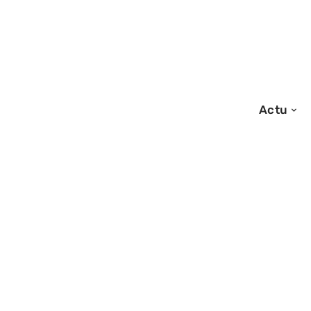
Actu
14/09/2025
Signes indicatifs
préparation de v
diversification 