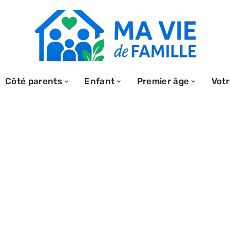
Côté parents
Enfant
Premier âge
Votr
 de la
otre bébé à la
alimentaire