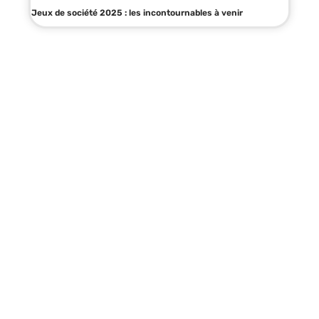
Jeux de société 2025 : les incontournables à venir
Infos en live
24 juin 2026
Poésie grand mère en maternelle :
exemples adaptés aux tout-petits